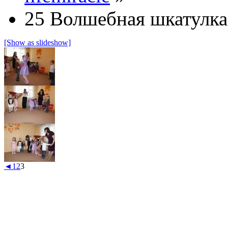
25 Волшебная шкатулка 
[Show as slideshow]
◄
1
2
3