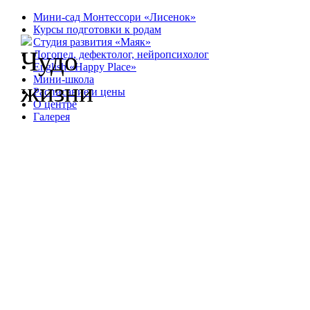
Мини-сад Монтессори «Лисенок»
Курсы подготовки к родам
Студия развития «Маяк»
Логопед, дефектолог, нейропсихолог
English «Happy Place»
Мини-школа
Расписание и цены
О центре
Галерея