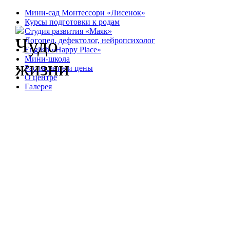
Мини-сад Монтессори «Лисенок»
Курсы подготовки к родам
Студия развития «Маяк»
Логопед, дефектолог, нейропсихолог
English «Happy Place»
Мини-школа
Расписание и цены
О центре
Галерея