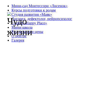
Мини-сад Монтессори «Лисенок»
Курсы подготовки к родам
Студия развития «Маяк»
Логопед, дефектолог, нейропсихолог
English «Happy Place»
Мини-школа
Расписание и цены
О центре
Галерея