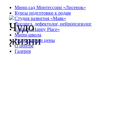
Мини-сад Монтессори «Лисенок»
Курсы подготовки к родам
Студия развития «Маяк»
Логопед, дефектолог, нейропсихолог
English «Happy Place»
Мини-школа
Расписание и цены
О центре
Галерея